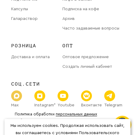
Капсулы
Подписка на кофе
Галараствор
Архив
Часто задаваемые вопросы
РОЗНИЦА
ОПТ
Доставка и оплата
Оптовое предложение
Создать личный кабинет
СОЦ.СЕТИ
Max
Instagram*
Youtube
Вконтакте
Telegram
Политика обработки
персональных данных
Публичная оферта
Мы используем cookies. Продолжая использовать сайт,
© 2026 «The Welder Catherine» Все права защищены.
*Организация Meta Platforms Inc.
вы соглашаетесь с условиями Пользовательского