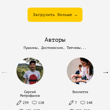
Загрузить больше →
Авторы
Пушкины, Достоевские, Тютчевы...
←
→
Сергей
Виолетта
Митрофанов
239
110
7
148