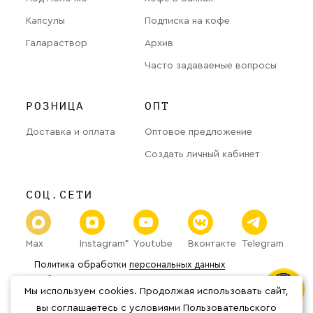
Капсулы
Подписка на кофе
Галараствор
Архив
Часто задаваемые вопросы
РОЗНИЦА
ОПТ
Доставка и оплата
Оптовое предложение
Создать личный кабинет
СОЦ.СЕТИ
Max
Instagram*
Youtube
Вконтакте
Telegram
Политика обработки
персональных данных
Публичная оферта
Мы используем cookies. Продолжая использовать сайт,
© 2026 «The Welder Catherine» Все права защищены.
*Организация Meta Platforms Inc.
вы соглашаетесь с условиями Пользовательского