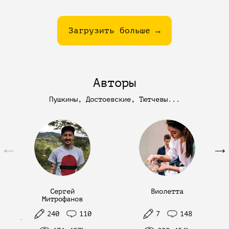
Загрузить больше →
Авторы
Пушкины, Достоевские, Тютчевы...
←
→
Сергей
Виолетта
Митрофанов
240
110
7
148