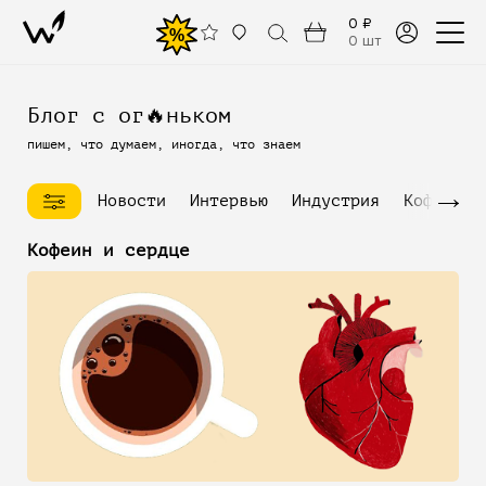
0 ₽
%
0 шт
Блог с ог🔥ньком
пишем, что думаем, иногда, что знаем
→
Новости
Интервью
Индустрия
Кофейное
Кофеин и сердце