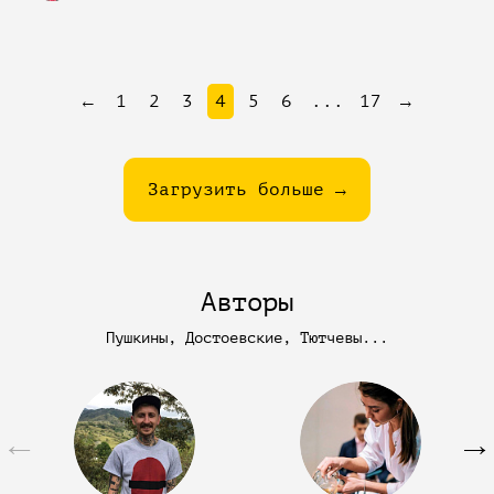
←
1
2
3
4
5
6
...
17
→
Загрузить больше →
Авторы
Пушкины, Достоевские, Тютчевы...
←
→