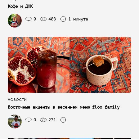
Кофе и ДНК
0
408
1 минута
НОВОСТИ
Восточные акценты в весеннем меню floo family
0
271