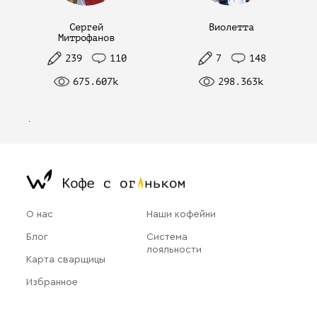
Сергей
Виолетта
Митрофанов
239
110
7
148
675.607k
298.363k
О нас
Наши кофейни
Блог
Система
лояльности
Карта сварщицы
Избранное