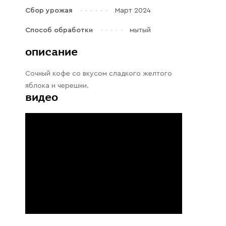
Галараствор
Сбор урожая
Март 2024
(растворимый кофе)
Способ обработки
мытый
Экстракт кофе
описание
Подписка
Сочный кофе со вкусом сладкого желтого
Шоколад
яблока и черешни.
видео