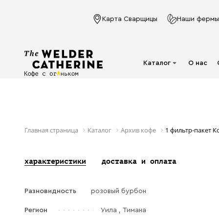
Карта Сварщицы
Наши фермы
Каталог
О нас
Для эспрессо
Под молочко
Для фильтра
Главная страница
Каталог
Архив кофе
1 фильтр-пакет 
Капсулы
характеристики
доставка и оплата
Аксессуары
Кофе в фильтр-
Разновидность
розовый бурбон
пакете
Напитки в банках
Регион
Уила , Тимана