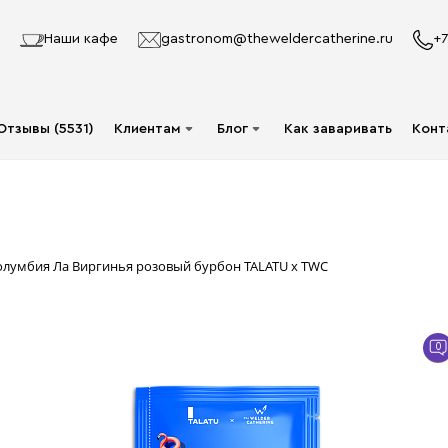
Наши кафе
gastronom@theweldercatherine.ru
+7
Отзывы (5531)
Клиентам
Блог
Как заваривать
Конт
Система лояльности
Видео
Делаю заказ в первый
Авторы
раз
Статьи
Колумбия Ла Виргинья розовый бурбон TALATU x TWC
Опт
Доставка и оплата
0
Акции