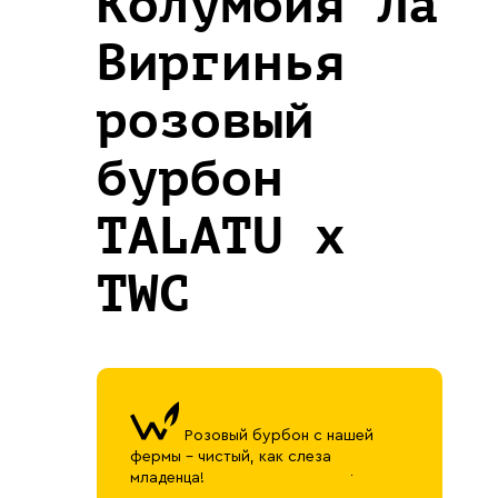
Колумбия Ла
Виргинья
розовый
бурбон
TALATU x
TWC
Розовый бурбон с нашей
фермы - чистый, как слеза
младенца!