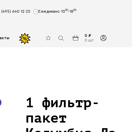
00
00
 (495) 640 12 25
Ежедневно 10
-18
0 ₽
акты
%
0 шт
1 фильтр-
пакет