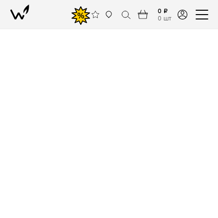
0 ₽
%
0 шт