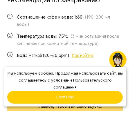
Рекомендации по завариванию
1
Соотношение кофе к воде: 1:60
(190-200 мл
воды)
2
Температура воды: 75℃
(3 мин остывания после
кипячения при комнатной температуре)
3
Вода мягкая (20-40 ppm)
Как найти?
Мы используем cookies. Продолжая использовать сайт, вы
соглашаетесь с условиями Пользовательского
соглашения
Мы советуем использовать 200 грамм
воды, но ничего страшного если вы
Согласен
разбавите 180 или 210 граммами.
Главное, чтобы вам было вкусно.
Экспериментируйте, восстанавливайте
галараствор холодной водой – это