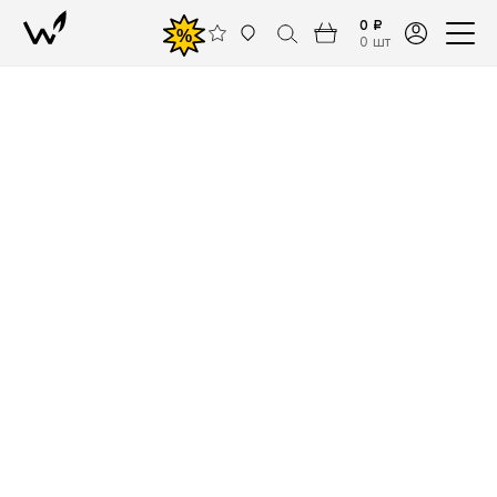
0 ₽
%
0 шт