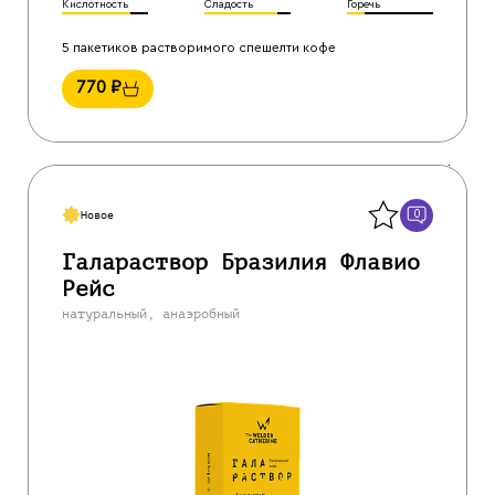
Кислотность
Сладость
Горечь
5 пакетиков растворимого спешелти кофе
770
₽
Назад
0
Новое
Галараствор Бразилия Флавио
Рейс
натуральный, анаэробный