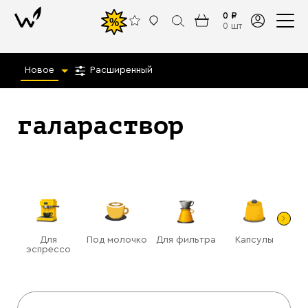
0 ₽
%
0 шт
Новое
Расширенный
галараствор
Для
Под молочко
Для фильтра
Капсулы
Га
эспрессо
(ра
Назад