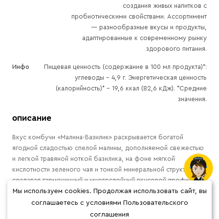
создания живых напитков с
пробиотическими свойствами. Ассортимент
— разнообразные вкусы и продукты,
адаптированные к современному рынку
здорового питания.
Инфо
Пищевая ценность (содержание в 100 мл продукта)*:
углеводы - 4,9 г. Энергетическая ценность
(калорийность)* – 19,6 ккал (82,6 кДж). *Средние
значения.
описание
Вкус комбучи «Малина-Базилик» раскрывается богатой
ягодной сладостью спелой малины, дополняемой свежестью
и легкой травяной ноткой базилика, на фоне мягкой
кислотности зеленого чая и тонкой минеральной структуре,
создавая гармоничный и многослойный вкусовой профиль.
видео
Мы используем cookies. Продолжая использовать сайт, вы
соглашаетесь с условиями Пользовательского
соглашения