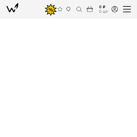
0 ₽
%
0 шт