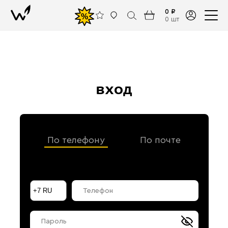
0 ₽
%
0 шт
вход
По телефону
По почте