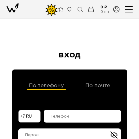
0 ₽
%
0 шт
вход
По телефону
По почте