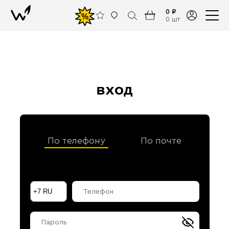
0 ₽
%
0 шт
вход
По телефону
По почте