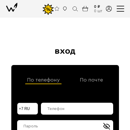
0 ₽
%
0 шт
вход
По телефону
По почте