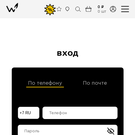
0 ₽
%
0 шт
вход
По телефону
По почте