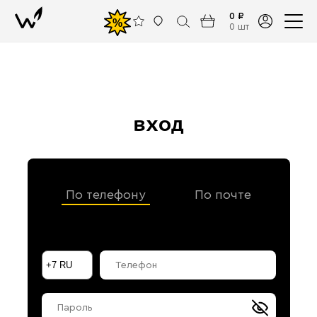
0 ₽
%
0 шт
вход
По телефону
По почте