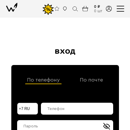
0 ₽
%
0 шт
вход
По телефону
По почте