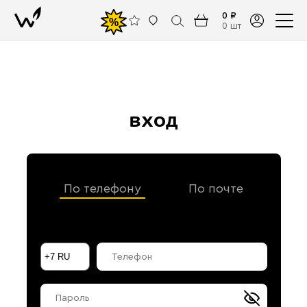
0 ₽
%
0 шт
вход
По телефону
По почте