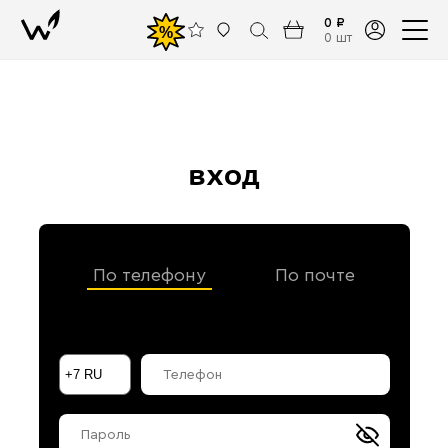
0 ₽
%
0 шт
вход
По телефону
По почте