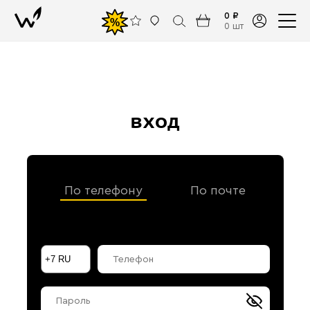
0 ₽
%
0 шт
вход
По телефону
По почте