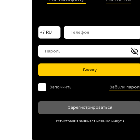
Галараствор
(растворимый кофе)
Экстракт кофе
Подписка
Шоколад
Вхожу
Запомнить
Забыли парол
Зарегистрироваться
Регистрация занимает меньше минуты