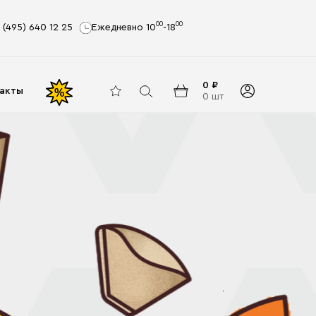
00
00
 (495) 640 12 25
Ежедневно 10
-18
0 ₽
акты
%
0 шт