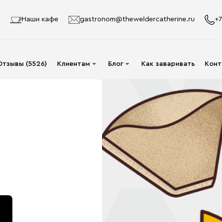
Наши кафе
gastronom@theweldercatherine.ru
+7
Отзывы (5526)
Клиентам
Блог
Как заваривать
Конт
Система лояльности
Видео
Делаю заказ в первый
Авторы
раз
Статьи
Опт
Доставка и оплата
Акции