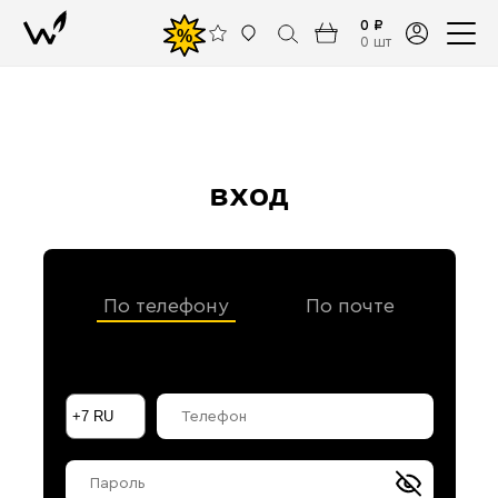
0 ₽
%
0 шт
вход
По телефону
По почте