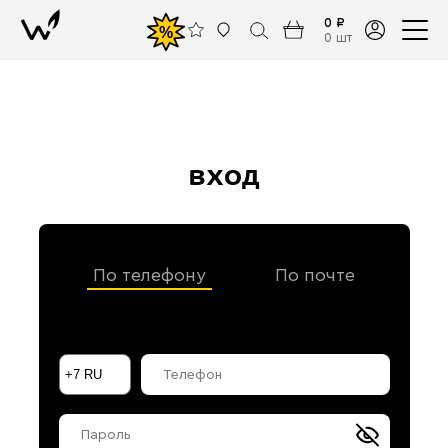
0 ₽
%
0 шт
вход
По телефону
По почте