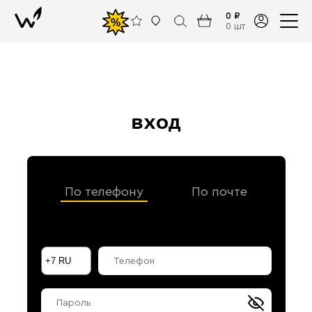
0 ₽
%
0 шт
вход
По телефону
По почте