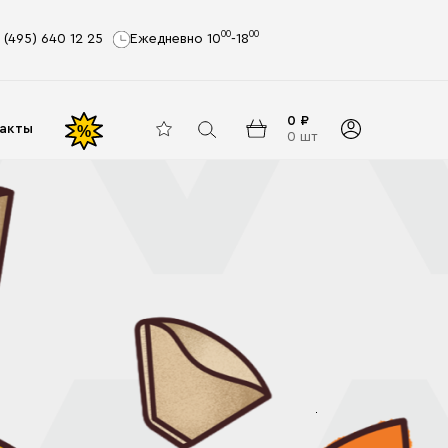
00
00
 (495) 640 12 25
Ежедневно 10
-18
0 ₽
акты
%
0 шт