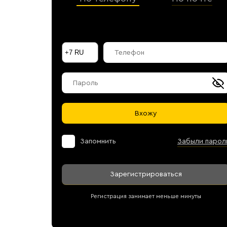
Галараствор
(растворимый кофе)
Экстракт кофе
Подписка
Шоколад
Вхожу
Запомнить
Забыли парол
Зарегистрироваться
Регистрация занимает меньше минуты