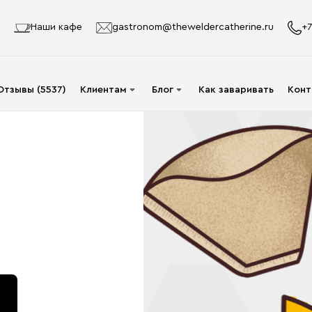
Наши кафе
gastronom@theweldercatherine.ru
+7
Отзывы (5537)
Клиентам
Блог
Как заваривать
Конт
Система лояльности
Видео
Делаю заказ в первый
Авторы
раз
Статьи
Опт
Доставка и оплата
Акции