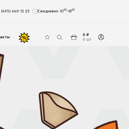
00
00
 (495) 640 12 25
Ежедневно 10
-18
0 ₽
акты
%
0 шт