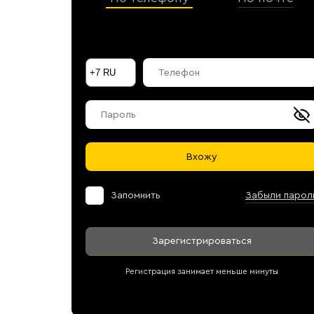
Галараствор
(растворимый кофе)
Экстракт кофе
Подписка
Шоколад
Вхожу
Запомнить
Забыли парол
Зарегистрироваться
Регистрация занимает меньше минуты