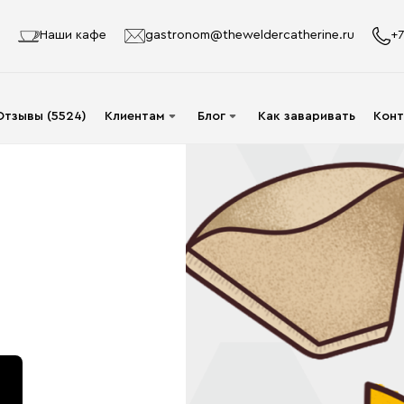
Наши кафе
gastronom@theweldercatherine.ru
+7
Отзывы (5524)
Клиентам
Блог
Как заваривать
Конт
Система лояльности
Видео
Делаю заказ в первый
Авторы
раз
Статьи
Опт
Доставка и оплата
Акции