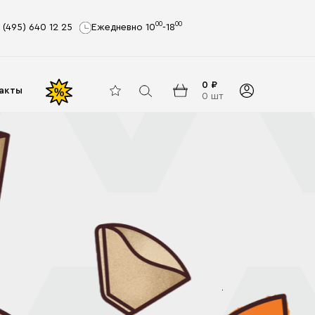
00
00
 (495) 640 12 25
Ежедневно 10
-18
0 ₽
акты
%
0 шт