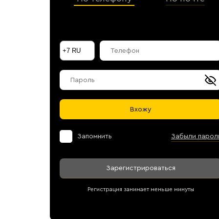
Галараствор
(растворимый кофе)
Экстракт кофе
Подписка
Шоколад
Вхожу
Запомнить
Забыли парол
Зарегистрироваться
Регистрация занимает меньше минуты