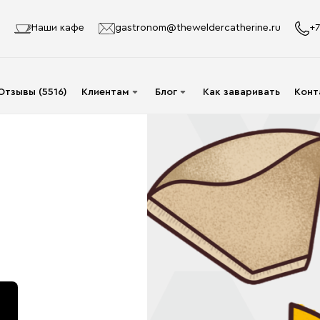
Наши кафе
gastronom@theweldercatherine.ru
+7
Отзывы (5516)
Клиентам
Блог
Как заваривать
Конт
Система лояльности
Видео
Делаю заказ в первый
Авторы
раз
Статьи
Опт
Доставка и оплата
Акции