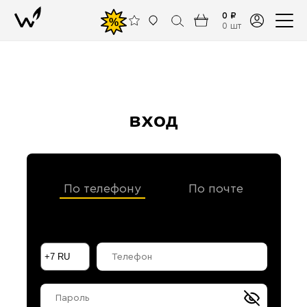
0 ₽
%
0 шт
вход
По телефону
По почте