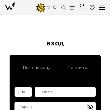
0 ₽
%
0 шт
вход
По телефону
По почте