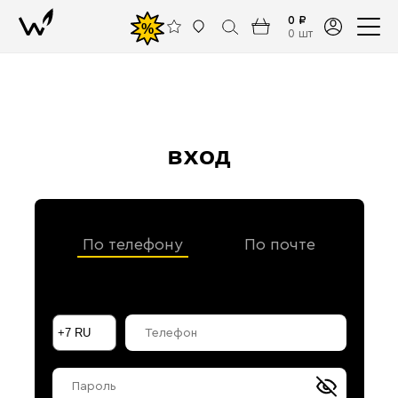
0 ₽
%
0 шт
вход
По телефону
По почте