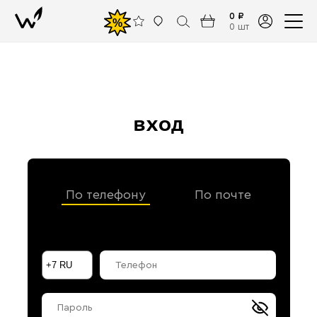
0 ₽
%
0 шт
вход
По телефону
По почте