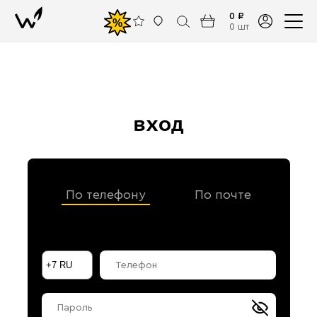
0 ₽
%
0 шт
вход
По телефону
По почте