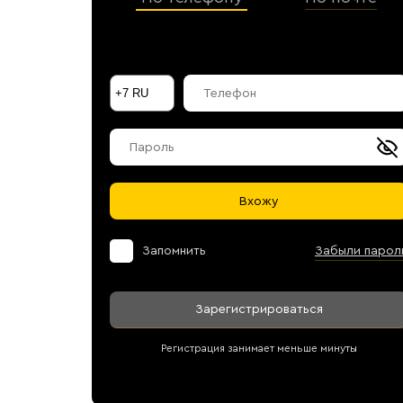
Галараствор
(растворимый кофе)
Экстракт кофе
Подписка
Шоколад
Вхожу
Запомнить
Забыли парол
Зарегистрироваться
Регистрация занимает меньше минуты