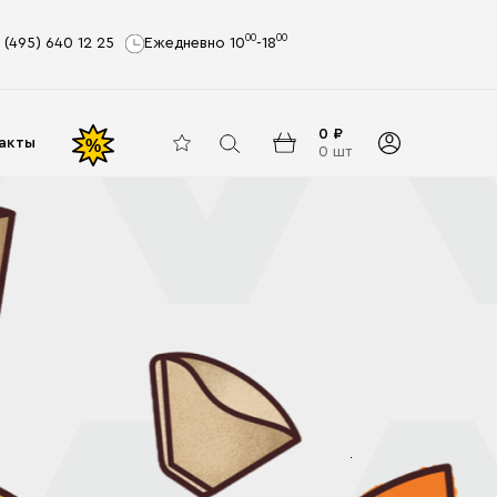
00
00
 (495) 640 12 25
Ежедневно 10
-18
0 ₽
акты
%
0 шт