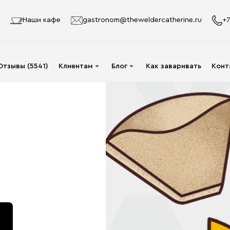
Наши кафе
gastronom@theweldercatherine.ru
+7
Отзывы (5541)
Клиентам
Блог
Как заваривать
Конт
Система лояльности
Видео
Делаю заказ в первый
Авторы
раз
Статьи
Опт
Доставка и оплата
Акции