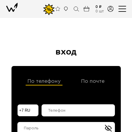
0 ₽
%
0 шт
вход
По телефону
По почте