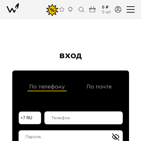
0 ₽
%
0 шт
вход
По телефону
По почте