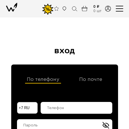
0 ₽
%
0 шт
вход
По телефону
По почте