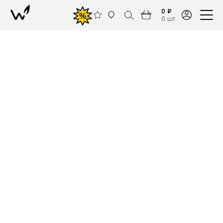
0 ₽
%
0 шт