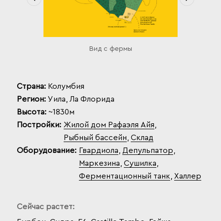
Вид с фермы
Страна:
Колумбия
Регион:
Уила, Ла Флорида
Высота:
~1830м
Постройки:
Жилой дом Рафаэля Айя
,
Рыбный бассейн
,
Склад
Оборудование:
Гвардиола
,
Депульпатор
,
Маркезина
,
Сушилка
,
Ферментационный танк
,
Халлер
Сейчас растет: