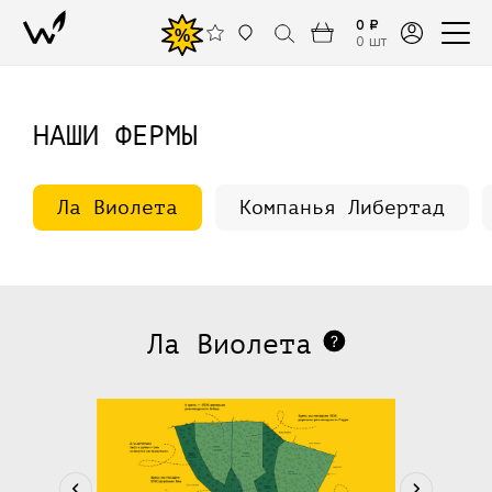
0 ₽
%
0 шт
НАШИ ФЕРМЫ
Ла Виолета
Компанья Либертад
Ла Виолета