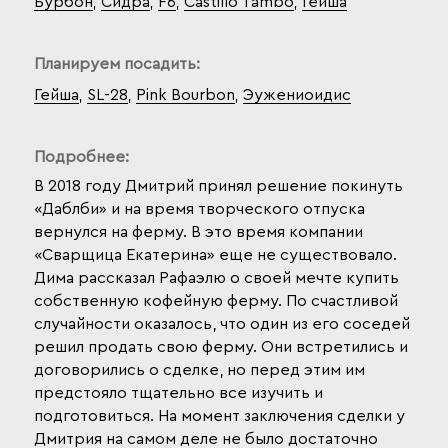
Бурбон
Сидра
F6
Castillo Tambo
Гейша
,
,
,
,
Планируем посадить:
Гейша
SL-28
Pink Bourbon
Эужениоидис
,
,
,
Подробнее:
В 2018 году Дмитрий принял решение покинуть
«Даблби» и на время творческого отпуска
вернулся на ферму. В это время компании
«Сварщица Екатерина» еще не существовало.
Дима рассказал Рафаэлю о своей мечте купить
собственную кофейную ферму. По счастливой
случайности оказалось, что один из его соседей
решил продать свою ферму. Они встретились и
договорились о сделке, но перед этим им
предстояло тщательно все изучить и
подготовиться. На момент заключения сделки у
Дмитрия на самом деле не было достаточно