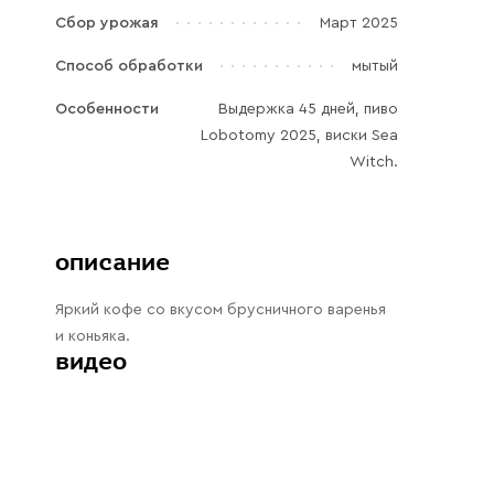
Галараствор
Сбор урожая
Март 2025
(растворимый кофе)
Способ обработки
мытый
Экстракт кофе
Особенности
Выдержка 45 дней, пиво
Подписка
Lobotomy 2025, виски Sea
Witch.
Шоколад
описание
Яркий кофе со вкусом брусничного варенья
и коньяка.
видео