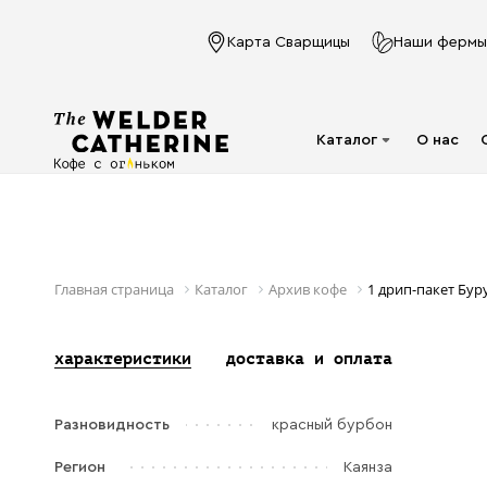
Карта Сварщицы
Наши фермы
Каталог
О нас
Для эспрессо
Под молочко
Для фильтра
Главная страница
Каталог
Архив кофе
1 дрип-пакет Бу
Капсулы
характеристики
доставка и оплата
Аксессуары
Кофе в фильтр-
Разновидность
красный бурбон
пакете
Напитки в банках
Регион
Каянза