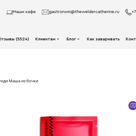
Наши кафе
gastronom@theweldercatherine.ru
+7
Отзывы (5524)
Клиентам
Блог
Как заваривать
Конт
Система лояльности
Видео
Делаю заказ в первый
Авторы
раз
Статьи
рунди Маша из бочки
Опт
Доставка и оплата
0
Акции