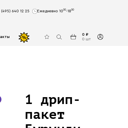
00
00
 (495) 640 12 25
Ежедневно 10
-18
0 ₽
акты
%
0 шт
1 дрип-
пакет