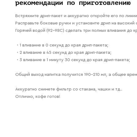
рекомендации по приготовлению
Встряхните дрип-пакет и аккуратно откройте его по линии
Расправьте боковые ручки и установите дрип на высокий с
Горячей водой (92-98С) сделать три полных вливания до к
・1 вливание в 0 секунд до края дрип-пакета;
・2 вливание в 45 секунд до края дрип-пакета;
・3 вливание в 1 минуту 30 секунд до края дрип-пакета;
Общий выход напитка получится 190-210 мл, а общее время
Аккуратно снимете фильтр со стакана, чашки и тд..
Отлично, кофе готов!