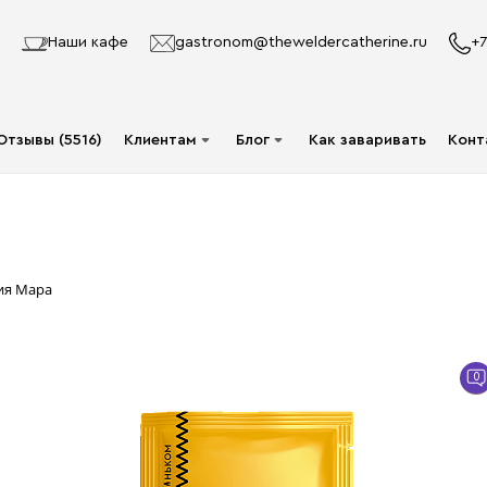
Наши кафе
gastronom@theweldercatherine.ru
+7
Отзывы (5516)
Клиентам
Блог
Как заваривать
Конт
Система лояльности
Видео
Делаю заказ в первый
Авторы
раз
Статьи
ия Мара
Опт
Доставка и оплата
0
Акции