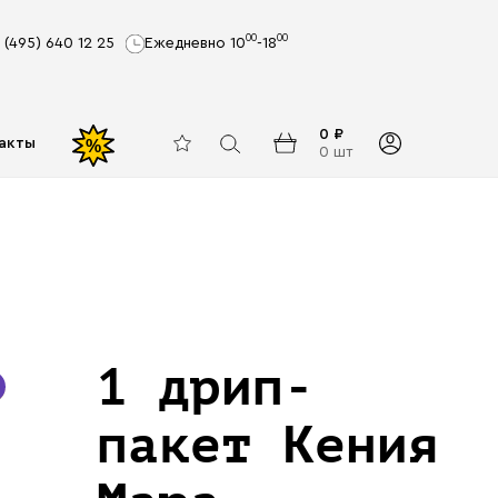
00
00
 (495) 640 12 25
Ежедневно 10
-18
0 ₽
акты
%
0 шт
1 дрип-
пакет Кения