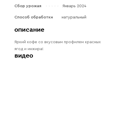
Галараствор
Сбор урожая
Январь 2024
(растворимый кофе)
Способ обработки
натуральный
Экстракт кофе
описание
Подписка
Яркий кофе со вкусовым профилем красных
Шоколад
ягод и инжира!
видео