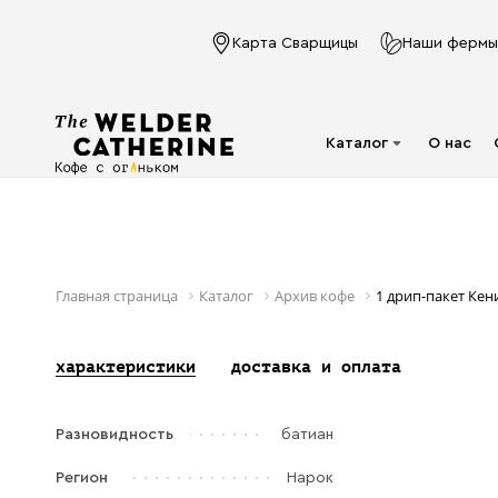
Карта Сварщицы
Наши фермы
Каталог
О нас
Для эспрессо
Под молочко
Для фильтра
Главная страница
Каталог
Архив кофе
1 дрип-пакет Кен
Капсулы
характеристики
доставка и оплата
Аксессуары
Кофе в фильтр-
Разновидность
батиан
пакете
Напитки в банках
Регион
Нарок