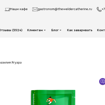
Наши кафе
gastronom@theweldercatherine.ru
+7
Отзывы (5524)
Клиентам
Блог
Как заваривать
Конт
Система лояльности
Видео
Делаю заказ в первый
Авторы
раз
Статьи
разилия Ягуара
Опт
Доставка и оплата
0
Акции