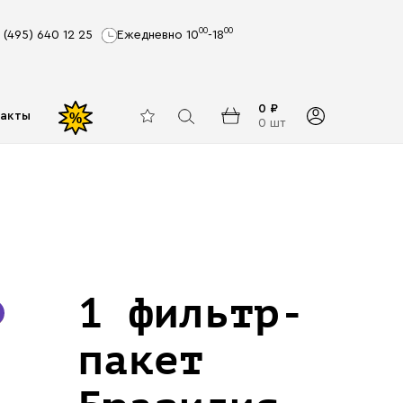
00
00
 (495) 640 12 25
Ежедневно 10
-18
0 ₽
акты
%
0 шт
1 фильтр-
пакет