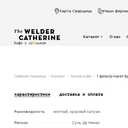
Карта Сварщицы
Наши фермы
Каталог
О нас
Для эспрессо
Под молочко
Для фильтра
Главная страница
Каталог
Архив кофе
1 фильтр-пакет Б
Капсулы
характеристики
доставка и оплата
Аксессуары
Кофе в фильтр-
Разновидность
жёлтый, красный катуаи
пакете
Напитки в банках
Регион
Суль Де Минас