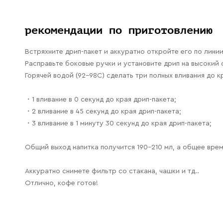
рекомендации по приготовлению
Встряхните дрип-пакет и аккуратно откройте его по линии
Расправьте боковые ручки и установите дрип на высокий с
Горячей водой (92-98С) сделать три полных вливания до к
・1 вливание в 0 секунд до края дрип-пакета;
・2 вливание в 45 секунд до края дрип-пакета;
・3 вливание в 1 минуту 30 секунд до края дрип-пакета;
Общий выход напитка получится 190-210 мл, а общее время
Аккуратно снимете фильтр со стакана, чашки и тд..
Отлично, кофе готов!