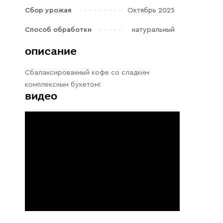
Галараствор
Сбор урожая
Октябрь 2025
(растворимый кофе)
Способ обработки
натуральный
Экстракт кофе
описание
Подписка
Сбалансированный кофе со сладким
Шоколад
комплексным букетом!
видео