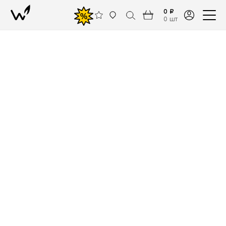
0 ₽
%
0 шт