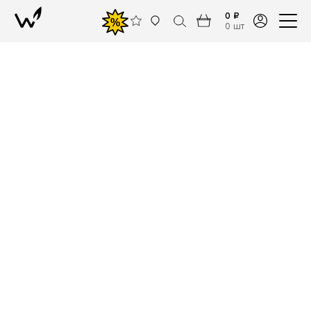
0 ₽
%
0 шт