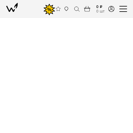
0 ₽
%
0 шт