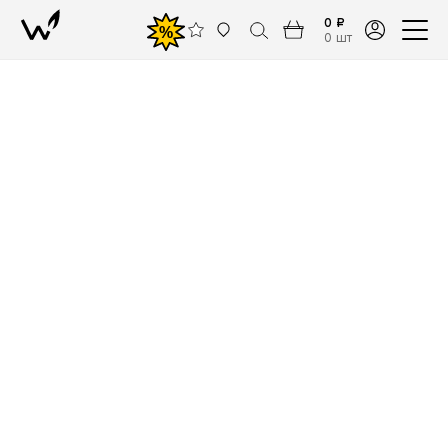
0 ₽
%
0 шт