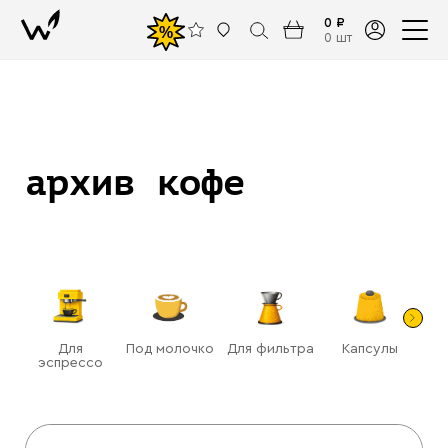
0 ₽
%
0 шт
архив кофе
Для
Под молочко
Для фильтра
Капсулы
Га
эспрессо
(ра
Назад