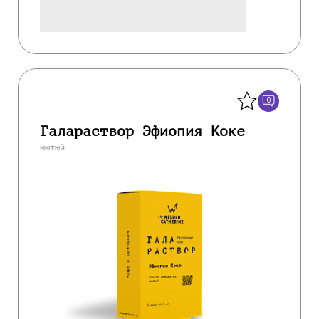
Назад
0
Галараствор Эфиопия Коке
мытый