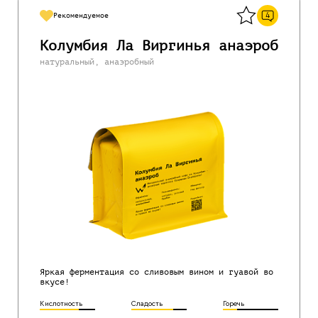
4
Рекомендуемое
Колумбия Ла Виргинья анаэроб
натуральный, анаэробный
Яркая ферментация со сливовым вином и гуавой во
вкусе!
Кислотность
Сладость
Горечь