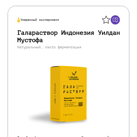
Назад
0
Умеренный эксперимент
Галараствор Индонезия Уилдан
Мустофа
Натуральный, лакто ферментация