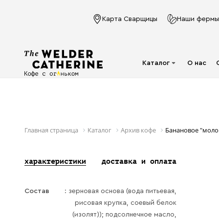
Карта Сварщицы
Наши фермы
Каталог
О нас
Для эспрессо
Под молочко
Для фильтра
Главная страница
Каталог
Архив кофе
Банановое "моло
Капсулы
характеристики
доставка и оплата
Аксессуары
Кофе в фильтр-
Состав
: зерновая основа (вода питьевая,
пакете
рисовая крупка, соевый белок
Напитки в банках
(изолят)); подсолнечное масло,