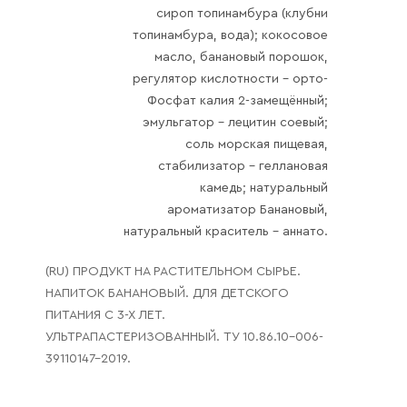
сироп топинамбура (клубни
Галараствор
топинамбура, вода); кокосовое
(растворимый кофе)
масло, банановый порошок,
Экстракт кофе
регулятор кислотности – орто-
Фосфат калия 2-замещённый;
Подписка
эмульгатор – лецитин соевый;
Шоколад
соль морская пищевая,
стабилизатор – геллановая
камедь; натуральный
ароматизатор Банановый,
натуральный краситель – аннато.
(RU) ПРОДУКТ НА РАСТИТЕЛЬНОМ СЫРЬЕ.
НАПИТОК БАНАНОВЫЙ. ДЛЯ ДЕТСКОГО
ПИТАНИЯ С 3-Х ЛЕТ.
УЛЬТРАПАСТЕРИЗОВАННЫЙ. ТУ 10.86.10-006-
39110147-2019.