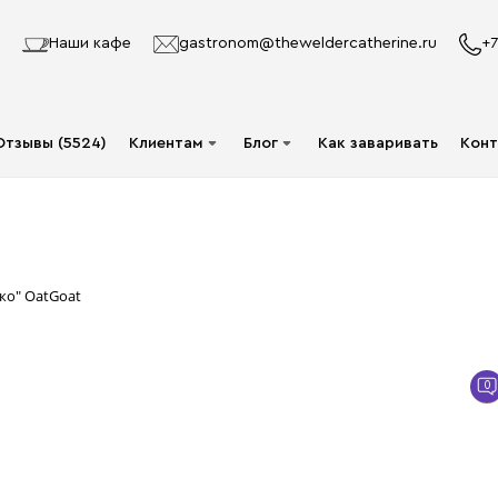
Наши кафе
gastronom@theweldercatherine.ru
+7
Отзывы (5524)
Клиентам
Блог
Как заваривать
Конт
Система лояльности
Видео
Делаю заказ в первый
Авторы
раз
Статьи
ко" OatGoat
Опт
Доставка и оплата
0
Акции