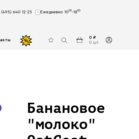
00
00
 (495) 640 12 25
Ежедневно 10
-18
0 ₽
акты
%
0 шт
Банановое
"молоко"