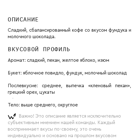
ОПИСАНИЕ
Сладкий, сбалансированный кофе со вкусом фундука и
молочного шоколада.
ВКУСОВОЙ ПРОФИЛЬ
Аромат:
сладкий, пекан, желтое яблоко, изюм
Букет:
яблочное повидло, фундук, молочный шоколад
Послевкусие:
среднее, выпечка «кленовый пекан»,
грецкий орех, цукаты
Тело:
выше среднего, округлое
Важно! Это описание является исключительно
субъективным мнением нашей команды. Каждый
воспринимает вкусы по-своему, это очень
индивидуально и основано на прошлом вкусовом