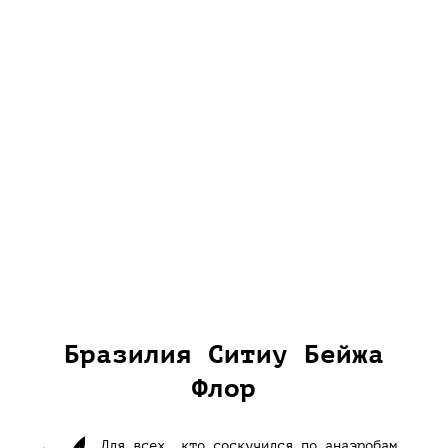
Бразилия Ситиу Бейжа
Флор
Для всех, кто соскучился по анаэробам