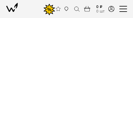
0 ₽
%
0 шт