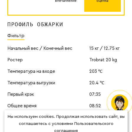
впечатление
оценка
ПРОФИЛЬ ОБЖАРКИ
Фильтр
Начальный вес / Конечный вес
15 кг / 12.75 кг
Ростер
Trobrat 20 kg
Температура на входе
203 ℃
Температура выгрузки
20.4 ℃
Первый крэк
07:35
Общее время
08:52
Мы используем cookies. Продолжая использовать сайт, вы
Время развития / Процент развития
01:17 / 14.5%
соглашаетесь с условиями Пользовательского
Цвет
62.2
соглашения