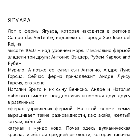
ЯГУАРА
Лот с фермы Ягуара, которая находится в регионе
Campo das Vertente, недалеко от города Sao Joao del
Rei, на
высоте 1040 м над уровнем моря. Изначально фермой
владели три друга: Антонио Вэндер, Рубем Карлос and
Рубем
Мурило. А позже её купил сын Антонио, Андре Луис
Гарсиа. Сейчас ферма принадлежит Андре Луису
Гарсия, его жене
Наталии Брито и их сыну Бенисио. Андре и Наталия
работают вместе, поддерживая и помогая друг другу
в различных
сферах управления фермой. На этой ферме семья
выращивает такие разновидности, как: акайа, жёлтый
катуаи, жёлтый
катукаи и мундо ново. Почва здесь вулканическая
красная и жёлтая средней рыхлости, которая типична