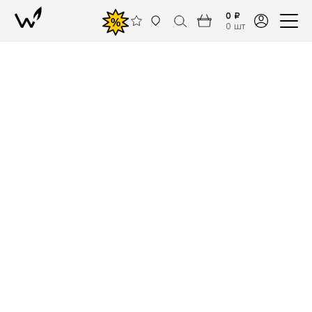
0 ₽
%
0 шт