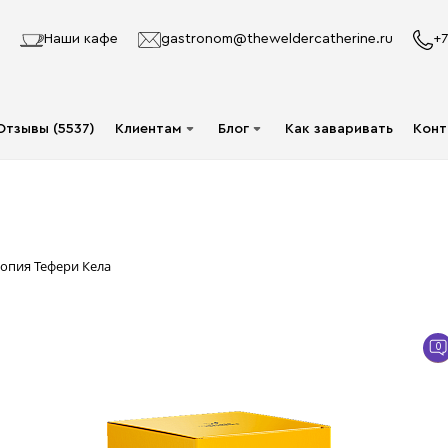
Наши кафе
gastronom@theweldercatherine.ru
+7
Отзывы (5537)
Клиентам
Блог
Как заваривать
Конт
Система лояльности
Видео
Делаю заказ в первый
Авторы
раз
Статьи
опия Тефери Кела
Опт
Доставка и оплата
0
Акции