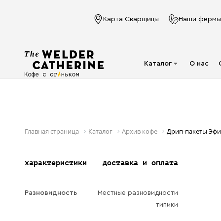
Карта Сварщицы
Наши фермы
Каталог
О нас
Для эспрессо
Под молочко
Для фильтра
Главная страница
Каталог
Архив кофе
Дрип-пакеты Эфи
Капсулы
характеристики
доставка и оплата
Аксессуары
Кофе в фильтр-
Разновидность
Местные разновидности
пакете
типики
Напитки в банках