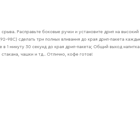
 срыва. Расправьте боковые ручки и установите дрип на высокий 
(92-98С) сделать три полных вливания до края дрип-пакета каждые
е в 1 минуту 30 секунд до края дрип-пакета; Общий выход напитка
стакана, чашки и тд.. Отлично, кофе готов!