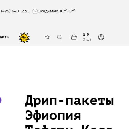
00
00
 (495) 640 12 25
Ежедневно 10
-18
0 ₽
акты
%
0 шт
Дрип-пакеты
Эфиопия