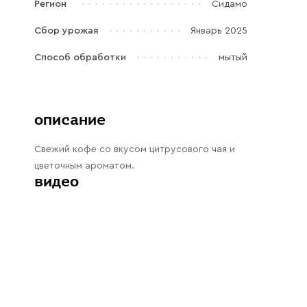
Регион
Сидамо
Галараствор
(растворимый кофе)
Сбор урожая
Январь 2025
Экстракт кофе
Способ обработки
мытый
Подписка
Шоколад
описание
Свежий кофе со вкусом цитрусового чая и
цветочным ароматом.
видео