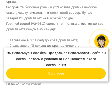
срыва.
Расправьте боковые ручки и установите дрип на высокий
стакан, чашку, емкость или стеклянный сервер. Лучше
заваривать дрип-пакет на высокой посуде.
Горячей водой (92-98С) сделать три полных вливания до края
дрип-пакета каждые 45 секунд:
・1 вливание в 0 секунд до края дрип-пакета;
・2 вливание в 45 секунд до края дрип-пакета;
・3 вливание в 1 минуту 30 секунд до края дрип-пакета;
Мы используем cookies. Продолжая использовать сайт, вы
соглашаетесь с условиями Пользовательского
Общий выход напитка получится 190-210 мл, а общее время
соглашения
заваривания от 2 минут до 3 минут;
Согласен
Аккуратно снимете фильтр со стакана, чашки и тд..
Отлично, кофе готов!