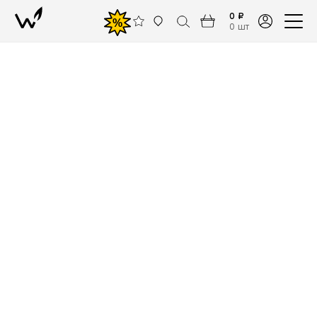
0 ₽
%
0 шт